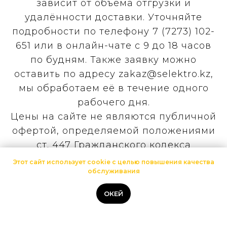
зависит от объёма отгрузки и
удалённости доставки. Уточняйте
подробности по телефону 7 (7273) 102-
651 или в онлайн-чате с 9 до 18 часов
по будням. Также заявку можно
оставить по адресу zakaz@selektro.kz,
мы обработаем её в течение одного
рабочего дня.
Цены на сайте не являются публичной
офертой, определяемой положениями
ст. 447 Гражданского кодекса
Республики Казахстан. Конечная цена
Этот сайт использует cookie с целью повышения качества
обслуживания
рассчитывается индивидуально,
исходя из количества заказываемой
ОКЕЙ
продукции, наличия её на наших
складах, выбранного способа и места