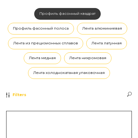
Профиль фасонный квадрат
Профиль фасонный полоса
Лента алюминиевая
Лента из прецизионных сплавов
Лента латунная
Лента медная
Лента нихромовая
Лента холоднокатаная упаковочная
Filters