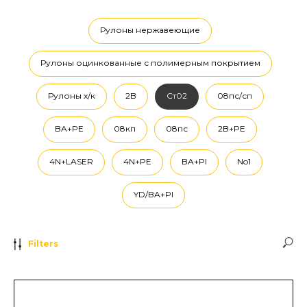
Рулоны нержавеющие
Рулоны оцинкованные с полимерным покрытием
Рулоны х/к
2B
Ст02
08пс/сп
BA+PE
08кп
08пс
2B+PE
4N+LASER
4N+PE
BA+PI
No1
YD/BA+PI
Filters